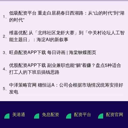
低吸配资平台 重走白居易春日西湖路：从“山的时代”到“湖
1、
的时代”
维嘉优配 从「北纬社区龙虾大赛」到「中关村论坛人工智
2、
能主题日」：海淀AI的新叙事
旺鼎配资APP下载 每日诗画 | 海棠蛱蝶图页
3、
优股配资APP下载 副业兼职也能“躺”着赚？盘点5种适合
4、
打工人的下班后搞钱思路
中泽策略官网 穗恒运A：公司会根据市场情况统筹安排好
5、
发电
美港通
免息配资
配资平台
配资官网