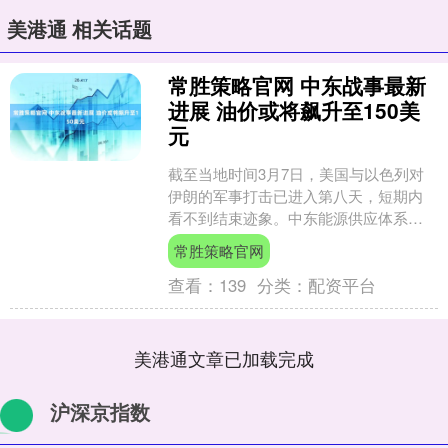
美港通 相关话题
常胜策略官网 中东战事最新
进展 油价或将飙升至150美
元
截至当地时间3月7日，美国与以色列对
伊朗的军事打击已进入第八天，短期内
看不到结束迹象。中东能源供应体系遭
遇重创，国际油价迎来暴涨。卡塔尔能
常胜策略官网
源大臣警告称，若冲突持....
查看：
139
分类：
配资平台
美港通文章已加载完成
沪深京指数