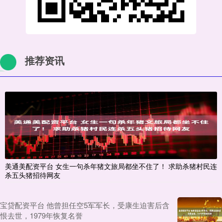
推荐资讯
美通美配资平台 女生一句杀年猪文旅局都坐不住了！ 求助杀猪村民连
杀五头猪招待网友
宝贷配资平台 他曾担任空5军军长，受康生迫害后含
恨去世，1979年恢复名誉