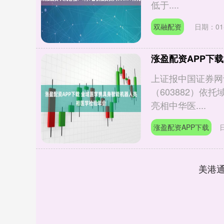
低于....
双融配资
日期：01-
涨盈配资APP下
上证报中国证券网讯
（603882）依
亮相中华医....
涨盈配资APP下载
美港