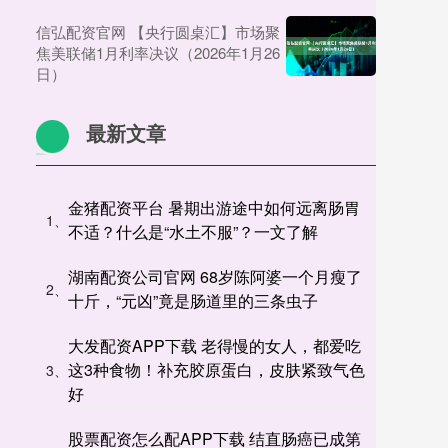
信弘配资官网 【央行圆桌汇】市场聚
焦美联储1月利率决议（2026年1月26
日）
最新文章
金猪配资平台 暑期出游途中如何远离肠胃
1、
不适？什么是“水土不服”？一文了解
湖南配资公司官网 68岁陈阿婆一个月瘦了
2、
十斤，“元凶”竟是肠道里的三条虫子
大发配资APP下载 老得慢的女人，都爱吃
这3种食物！补充胶原蛋白，皮肤紧致气色
3、
好
股票配资怎么配APP下载 结直肠癌已成第