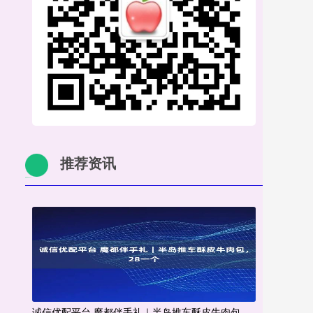
推荐资讯
诚信优配平台 魔都伴手礼｜半岛推车酥皮牛肉包，