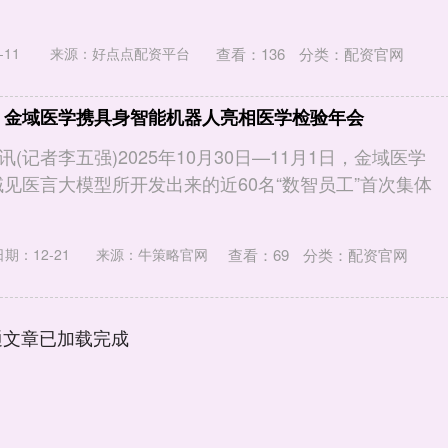
查看：
136
分类：
配资官网
11
来源：好点点配资平台
载 金域医学携具身智能机器人亮相医学检验年会
(记者李五强)2025年10月30日—11月1日，金域医学
托域见医言大模型所开发出来的近60名“数智员工”首次集体
查看：
69
分类：
配资官网
日期：12-21
来源：牛策略官网
通文章已加载完成