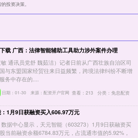
智的投资决策。
P下载 广西：法律智能辅助工具助力涉外案件办理
慧敏 通讯员党舒 魏茹洁）记者日前从广西壮族自治区司
国与东盟国家经贸往来日益频繁，跨境法律纠纷不断增
务中存在的....
查看：
213
分类：
免息配资
日期：01-30
来源：配资开户官网
：1月9日获融资买入606.97万元
3）数据中心显示，天元智能（603273）1月9日获融资买
该股当前融资余额6784.83万元，占流通市值的5.92%，