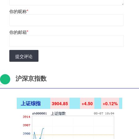
你的昵称
*
你的邮箱
*
提交评论
沪深京指数
上证综指
3904.85
+4.50
+0.12%