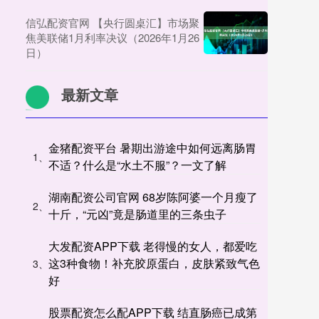
信弘配资官网 【央行圆桌汇】市场聚
焦美联储1月利率决议（2026年1月26
日）
最新文章
金猪配资平台 暑期出游途中如何远离肠胃
1、
不适？什么是“水土不服”？一文了解
湖南配资公司官网 68岁陈阿婆一个月瘦了
2、
十斤，“元凶”竟是肠道里的三条虫子
大发配资APP下载 老得慢的女人，都爱吃
这3种食物！补充胶原蛋白，皮肤紧致气色
3、
好
股票配资怎么配APP下载 结直肠癌已成第