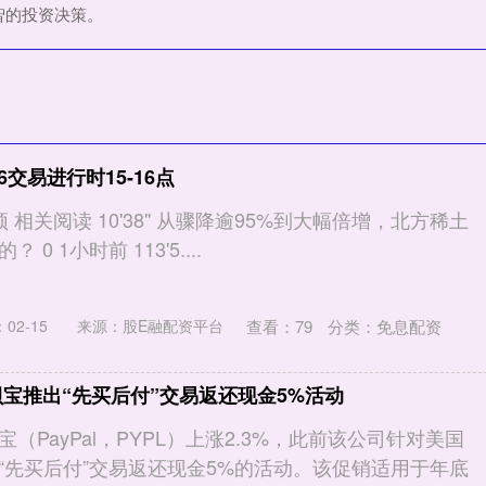
智的投资决策。
6交易进行时15-16点
 相关阅读 10'38'' 从骤降逾95%到大幅倍增，北方稀土
0 1小时前 113'5....
查看：
79
分类：
免息配资
02-15
来源：股E融配资平台
贝宝推出“先买后付”交易返还现金5%活动
（PayPal，PYPL）上涨2.3%，此前该公司针对美国
“先买后付”交易返还现金5%的活动。该促销适用于年底