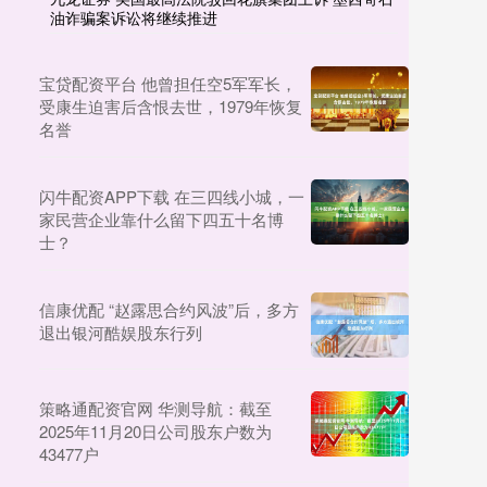
油诈骗案诉讼将继续推进
宝贷配资平台 他曾担任空5军军长，
受康生迫害后含恨去世，1979年恢复
名誉
闪牛配资APP下载 在三四线小城，一
家民营企业靠什么留下四五十名博
士？
信康优配 “赵露思合约风波”后，多方
退出银河酷娱股东行列
策略通配资官网 华测导航：截至
2025年11月20日公司股东户数为
43477户