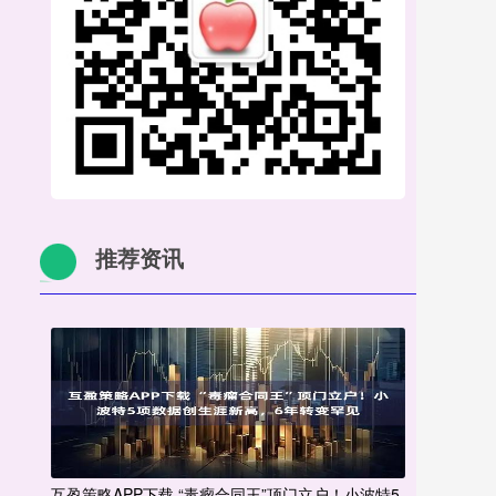
推荐资讯
互盈策略APP下载 “毒瘤合同王”顶门立户！小波特5