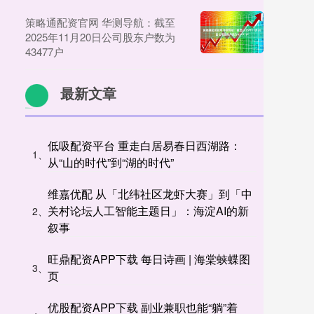
策略通配资官网 华测导航：截至
2025年11月20日公司股东户数为
43477户
最新文章
低吸配资平台 重走白居易春日西湖路：
1、
从“山的时代”到“湖的时代”
维嘉优配 从「北纬社区龙虾大赛」到「中
关村论坛人工智能主题日」：海淀AI的新
2、
叙事
旺鼎配资APP下载 每日诗画 | 海棠蛱蝶图
3、
页
优股配资APP下载 副业兼职也能“躺”着