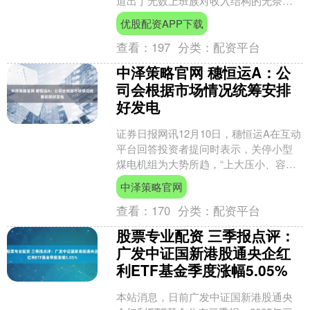
道出了无数上班族对收入结构的无奈。
主业之外，如何拓展一份可持续的“睡后
优股配资APP下载
收入”，成了越来越....
查看：
197
分类：
配资平台
中泽策略官网 穗恒运A：公
司会根据市场情况统筹安排
好发电
证券日报网讯12月10日，穗恒运A在互动
平台回答投资者提问时表示，关停小型
煤电机组为大势所趋，“上大压小、容量
替代”符合国家政策。公司2台210MW煤
中泽策略官网
电机组煤耗....
查看：
170
分类：
配资平台
股票专业配资 三季报点评：
广发中证国新港股通央企红
利ETF基金季度涨幅5.05%
本站消息，日前广发中证国新港股通央