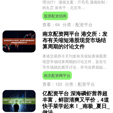
理治疗》 漫画文案：亓毛毛 漫画绘制：
肉丸芷 发布于：北京市....
股票配资招商
查看：
64
分类：
配资平台
南京配资网平台 港交所：发
布有关缩短港股现货市场结
算周期的讨论文件
香港交易所今天刊发有关缩短香港股票
现货市场结算周期的讨论文件，旨在引
导市场就此展开讨论，并与业界就如何
及何时缩短结算周期达成共识。此次讨
南京配资网平台
论的结算周期仅限股票现货....
查看：
123
分类：
配资平台
亿配资平台 深海磷虾营养超
丰富，鲜甜清爽又平价，4道
快手菜学起来！_南极_夏日_
做法