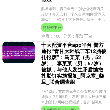
酷暑难耐，胃口全无？别总惦记着西瓜
冷饮！今天安利一个来自深海的“营养天
花板”——磷虾！它不仅鲜甜清爽，更是
藏在“小身体”里的超级营养库，夏天吃
易配资平台
它，解腻又滋补！ ....
查看：
186
分类：
配资平台
十大配资平台app平台 警方
通报“青甘大环线三车12胎被
扎报废”：马某某（男，52
岁）、李某某（男，57岁）
被抓，与他人发生矛盾抛撒
扎胎钉实施报复_阿克塞_柴
旦_联合调查组
7月12日，甘肃阿克塞县公安局发布警情
通报： 7月9日晚，发现“青甘大环线三车
12胎被扎”网络短视频后，甘肃省阿克塞
县警方立即开展调查。7月11日，将犯罪
十大配资平台app平台