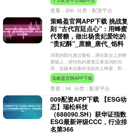
嫌疑人....
查看：
200
分类：
配资平台
策略盈官网APP下载 挑战复
刻 “古代宫廷点心”：用蜂蜜
代替糖，做出杨贵妃爱吃的
“贵妃酥”_蔗糖_唐代_馅料
清晨的阳光透过窗棂，洒在案台上的蜂
蜜罐上，琥珀色的蜜液泛着温润的光
泽。这罐来自秦岭深处的土蜂蜜，即将
替代蔗糖，成为复刻 “贵妃酥” 的关键原
策略盈官网APP下载
料。相传这款宫廷点心....
查看：
94
分类：
配资平台
009配资APP下载 【ESG动
态】瑞松科技
（688090.SH）获华证指数
ESG最新评级CCC，行业排
名第366