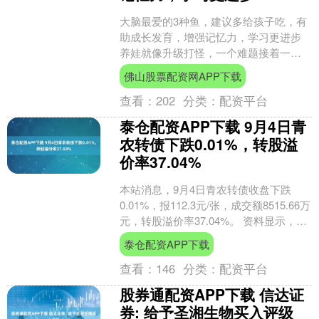
大脑最爱的3种鱼，建议多给孩子吃，有
助成长发育，增强记忆力，学习更进步
养娃就像升级打怪，一个难题接着一个
难题。就拿我家孩子来说，还没愁完长
佛山股票配资网APP下载
高就开始愁孩子的学习....
查看：
202
分类：
配资平台
泰仓配资APP下载 9月4日青
农转债下跌0.01%，转股溢
价率37.04%
本站消息，9月4日青农转债收盘下跌
0.01%，报112.3元/张，成交额8515.66万
元，转股溢价率37.04%。 资料显示，青
农转债信用级别为“AAA”，债....
泰仓配资APP下载
查看：
146
分类：
配资平台
股券通配资APP下载 信达证
券: 给予圣湘生物买入评级