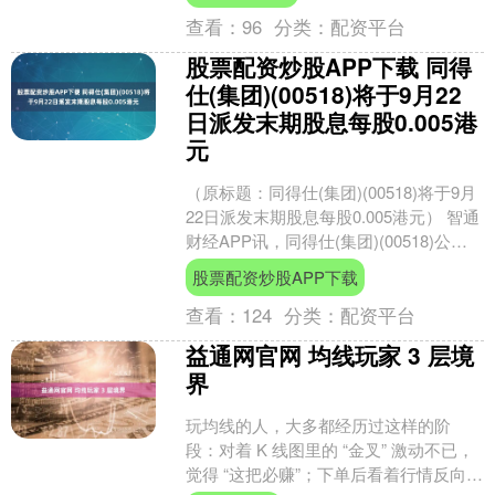
查看：
96
分类：
配资平台
股票配资炒股APP下载 同得
仕(集团)(00518)将于9月22
日派发末期股息每股0.005港
元
（原标题：同得仕(集团)(00518)将于9月
22日派发末期股息每股0.005港元） 智通
财经APP讯，同得仕(集团)(00518)公
布，将于2025年9月22....
股票配资炒股APP下载
查看：
124
分类：
配资平台
益通网官网 均线玩家 3 层境
界
玩均线的人，大多都经历过这样的阶
段：对着 K 线图里的 “金叉” 激动不已，
觉得 “这把必赚”；下单后看着行情反向