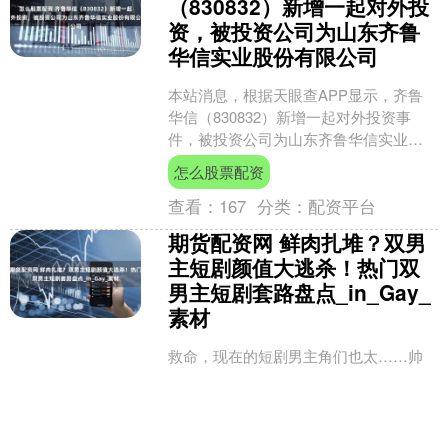
（830832）新增一起对外投
资，被投资公司为山东齐鲁
华信实业股份有限公司
本站消息，根据天眼查APP显示，齐鲁
华信（830832）新增一起对外投资事
件，被投资公司为山东齐鲁华信实业股
份有限公司，法定代表人田南，投资占
怎么股票配资
比为2.44%。该....
查看：
167
分类：
配资平台
期货配资网 鲜肉扎堆？双男
主短剧颜值大逃杀！热门双
男主短剧套路盘点_in_Gay_
素材
救命，现在的短剧男主角们也太……帅
了吧！ 说句真心话，比起动不动就审美
降级的影视剧男主，短剧、尤其是双男
主短剧的男主角们往往有鼻子有眼，身
期货配资网
材更是胖瘦合宜，最多是....