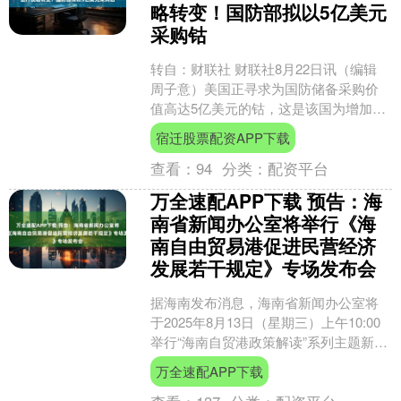
略转变！国防部拟以5亿美元
采购钴
转自：财联社 财联社8月22日讯（编辑
周子意）美国正寻求为国防储备采购价
值高达5亿美元的钴，这是该国为增加关
键矿产供应所采取行动的一部分。 据央
宿迁股票配资APP下载
视新闻，美国国....
查看：
94
分类：
配资平台
万全速配APP下载 预告：海
南省新闻办公室将举行《海
南自由贸易港促进民营经济
发展若干规定》专场发布会
据海南发布消息，海南省新闻办公室将
于2025年8月13日（星期三）上午10:00
举行“海南自贸港政策解读”系列主题新闻
发布会（第四十六场）——《海南自由
万全速配APP下载
贸易港促....