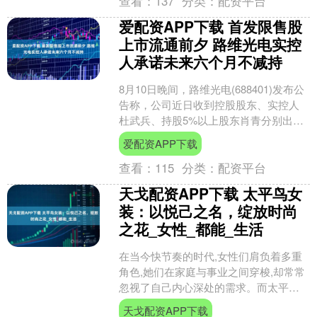
查看：
137
分类：
配资平台
爱配资APP下载 首发限售股
上市流通前夕 路维光电实控
人承诺未来六个月不减持
8月10日晚间，路维光电(688401)发布公
告称，公司近日收到控股股东、实控人
杜武兵、持股5%以上股东肖青分别出具
的《关于自愿承诺未来六个月不减持公
爱配资APP下载
司股份的承....
查看：
115
分类：
配资平台
天戈配资APP下载 太平鸟女
装：以悦己之名，绽放时尚
之花_女性_都能_生活
在当今快节奏的时代,女性们肩负着多重
角色,她们在家庭与事业之间穿梭,却常常
忽视了自己内心深处的需求。而太平鸟
女装,宛如一位贴心的知己,以“悦己”为核
天戈配资APP下载