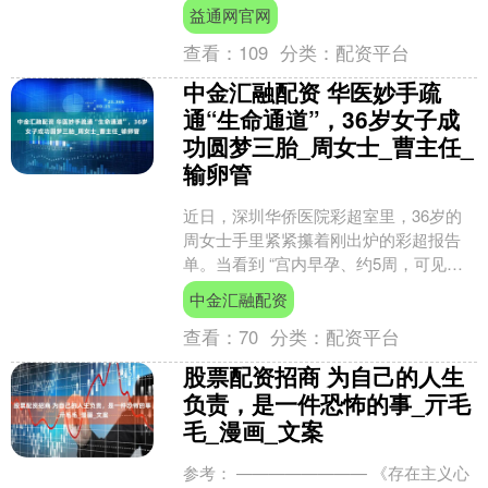
走，又对着 “死叉” 骂骂咧咧 —— 其实不
益通网官网
是....
查看：
109
分类：
配资平台
中金汇融配资 华医妙手疏
通“生命通道”，36岁女子成
功圆梦三胎_周女士_曹主任_
输卵管
近日，深圳华侨医院彩超室里，36岁的
周女士手里紧紧攥着刚出炉的彩超报告
单。当看到 “宫内早孕、约5周，可见卵
黄囊” 字样时，眼眶瞬间湿润了 —— 她
中金汇融配资
的三胎梦想，....
查看：
70
分类：
配资平台
股票配资招商 为自己的人生
负责，是一件恐怖的事_亓毛
毛_漫画_文案
参考： ———————— 《存在主义心