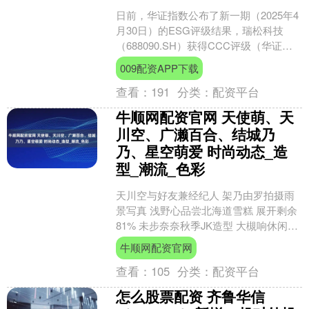
日前，华证指数公布了新一期（2025年4
月30日）的ESG评级结果，瑞松科技
（688090.SH）获得CCC评级（华证指
数评级为C起至AAA九档，C为最低档，
009配资APP下载
A....
查看：
191
分类：
配资平台
牛顺网配资官网 天使萌、天
川空、广濑百合、结城乃
乃、星空萌爱 时尚动态_造
型_潮流_色彩
天川空与好友兼经纪人 架乃由罗拍摄雨
景写真 浅野心品尝北海道雪糕 展开剩余
81% 未步奈奈秋季JK造型 大槻响休闲气
质穿搭 五日市芽依晒大蝴蝶结上衣 宇野
牛顺网配资官网
美玲参....
查看：
105
分类：
配资平台
怎么股票配资 齐鲁华信