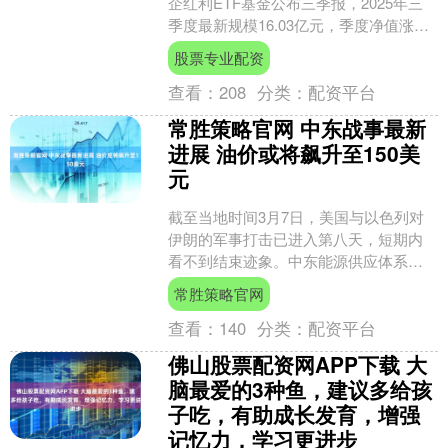
企红利ETF基金公布三季报，2025年三
季度最新规模16.03亿元，季度净值涨幅
为5.05%。 从业绩表现来看，广发中证
股票专业配资
国新港....
查看：
208
分类：
配资平台
常胜策略官网 中东战事最新
进展 油价或将飙升至150美
元
截至当地时间3月7日，美国与以色列对
伊朗的军事打击已进入第八天，短期内
看不到结束迹象。中东能源供应体系遭
遇重创，国际油价迎来暴涨。卡塔尔能
常胜策略官网
源大臣警告称，若冲突持....
查看：
140
分类：
配资平台
佛山股票配资网APP下载 大
脑最爱的3种鱼，建议多给孩
子吃，有助成长发育，增强
记忆力，学习更进步