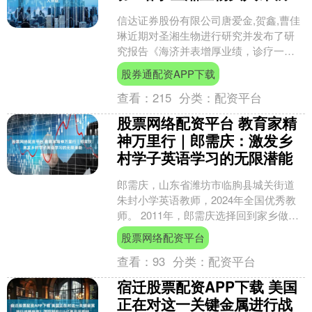
信达证券股份有限公司唐爱金,贺鑫,曹佳
琳近期对圣湘生物进行研究并发布了研
究报告《海济并表增厚业绩，诊疗一体
化布局成效初显》，给予圣湘生物买入
股券通配资APP下载
评级。 圣湘生物(6....
查看：
215
分类：
配资平台
股票网络配资平台 教育家精
神万里行｜郎需庆：激发乡
村学子英语学习的无限潜能
郎需庆，山东省潍坊市临朐县城关街道
朱封小学英语教师，2024年全国优秀教
师。 2011年，郎需庆选择回到家乡做一
名乡村教师，开始了英语教学的探索实
股票网络配资平台
践。为了实现乡....
查看：
93
分类：
配资平台
宿迁股票配资APP下载 美国
正在对这一关键金属进行战