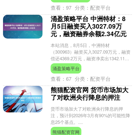
心调性,为女....
查看：
97
分类：
配资平台
涌盈策略平台 中洲特材：8
月5日融资买入3027.09万
元，融资融券余额2.34亿元
本站消息，8月5日，中洲特材
（300963）融资买入3027.09万元，融资
偿还4369.2万元，融资净卖出1342.11万
元，融资余额2.34亿元。 融券方面....
涌盈策略平台
查看：
67
分类：
配资平台
熊猫配资官网 货币市场加大
了对欧洲央行降息的押注
货币市场加大了对欧洲央行降息的押
注，预计到2026年3月有90%的可能性降
息25个基点。....
熊猫配资官网