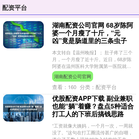
配资平台
湖南配资公司官网 68岁陈阿
婆一个月瘦了十斤，“元
凶”竟是肠道里的三条虫子
本文转自【温州晚报】； 肚子疼了三个
月，一个月瘦了近十斤。近日，68岁陈
阿婆在温州医科大学附属第一医院就
诊，医生从她肠道里取出了三条一厘米
湖南配资公司官网
长的虫子。 这三个月，....
查看：
160
分类：
配资平台
优股配资APP下载 副业兼职
也能“躺”着赚？盘点5种适合
打工人的下班后搞钱思路
“工资就像大姨妈，一个月一次，一周就
没了。”这句在打工圈流传甚广的自嘲，