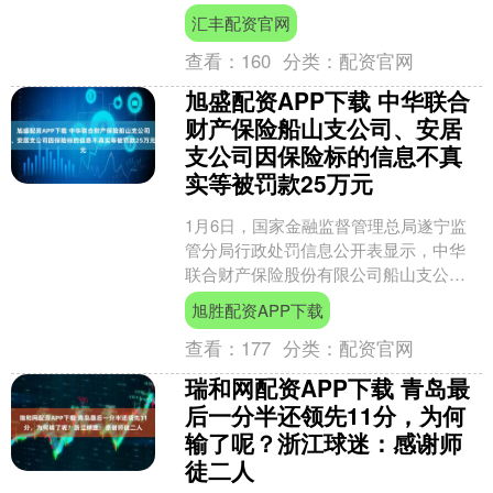
菜果鱼”多元化搭配转变，“吃得好”愈发
汇丰配资官网
重要。 那么，“....
查看：
160
分类：
配资官网
旭盛配资APP下载 中华联合
财产保险船山支公司、安居
支公司因保险标的信息不真
实等被罚款25万元
1月6日，国家金融监督管理总局遂宁监
管分局行政处罚信息公开表显示，中华
联合财产保险股份有限公司船山支公
司、安居支公司及相关责任人因保险标
旭胜配资APP下载
的信息不真实、业务财务数....
查看：
177
分类：
配资官网
瑞和网配资APP下载 青岛最
后一分半还领先11分，为何
输了呢？浙江球迷：感谢师
徒二人