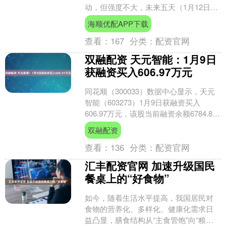
动，但强度不大，未来五天（1月12日至
16日），大部分地区气温将波动回升，
海顺优配APP下载
与常年同期相比明显偏....
查看：
167
分类：
配资官网
双融配资 天元智能：1月9日
获融资买入606.97万元
同花顺（300033）数据中心显示，天元
智能（603273）1月9日获融资买入
606.97万元，该股当前融资余额6784.83
万元，占流通市值的5.92%，低于....
双融配资
查看：
136
分类：
配资官网
汇丰配资官网 加速升级国民
餐桌上的“好食物”
如今，随着生活水平提高，我国居民对
食物的营养化、多样化、健康化需求日
益凸显，膳食结构从“主食管饱”向“粮肉