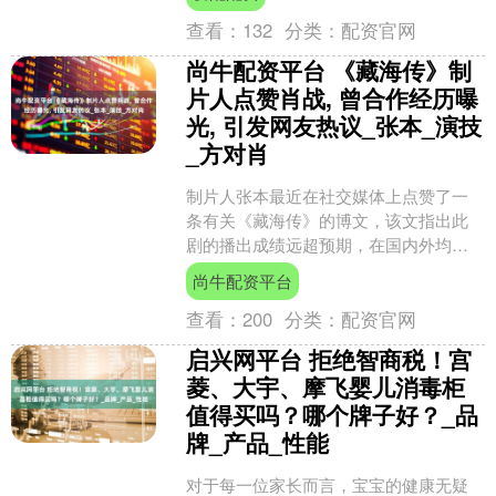
投资占比为4.88....
查看：
132
分类：
配资官网
尚牛配资平台 《藏海传》制
片人点赞肖战, 曾合作经历曝
光, 引发网友热议_张本_演技
_方对肖
制片人张本最近在社交媒体上点赞了一
条有关《藏海传》的博文，该文指出此
剧的播出成绩远超预期，在国内外均引
起了广泛关注。同时，文章高度评价了
尚牛配资平台
肖战在剧中的重磅表现，称....
查看：
200
分类：
配资官网
启兴网平台 拒绝智商税！宫
菱、大宇、摩飞婴儿消毒柜
值得买吗？哪个牌子好？_品
牌_产品_性能
对于每一位家长而言，宝宝的健康无疑