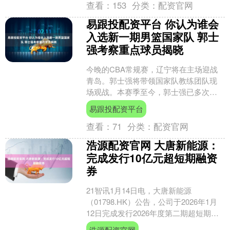
查看：
153
分类：
配资官网
易跟投配资平台 你认为谁会
入选新一期男篮国家队 郭士
强考察重点球员揭晓
今晚的CBA常规赛，辽宁将在主场迎战
青岛。郭士强将带领国家队教练团队现
场观战。本赛季至今，郭士强已多次出
现在CBA赛场，目的是考察球员，为2月
易跟投配资平台
份的世预赛做准备。....
查看：
71
分类：
配资官网
浩源配资官网 大唐新能源：
完成发行10亿元超短期融资
券
21智讯1月14日电，大唐新能源
（01798.HK）公告，公司于2026年1月
12日完成发行2026年度第二期超短期融
资券，发行总额为人民币10亿元，有效
浩源配资官网