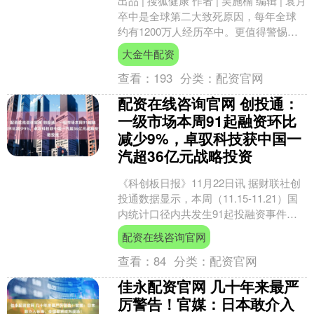
出品 | 搜狐健康 作者 | 吴施楠 编辑 | 袁月
卒中是全球第二大致死原因，每年全球
约有1200万人经历卒中。更值得警惕的
是，卒中复发风险较高，有数据显
大金牛配资
示，....
查看：
193
分类：
配资官网
配资在线咨询官网 创投通：
一级市场本周91起融资环比
减少9%，卓驭科技获中国一
汽超36亿元战略投资
《科创板日报》11月22日讯 据财联社创
投通数据显示，本周（11.15-11.21）国
内统计口径内共发生91起投融资事件，
较上周100起减少9.00%；已披露的....
配资在线咨询官网
查看：
84
分类：
配资官网
佳永配资官网 几十年来最严
厉警告！官媒：日本敢介入