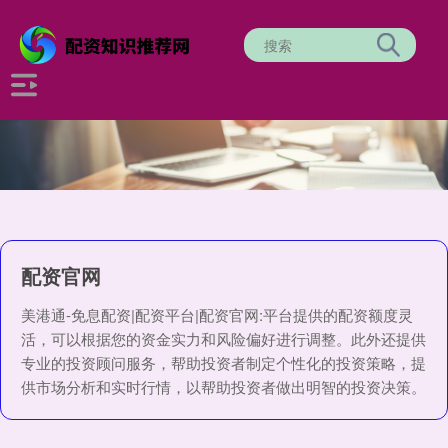
配资官网
美港通-免息配资|配资平台|配资官网:平台提供的配资额度灵
活，可以根据您的资金实力和风险偏好进行调整。此外还提供
专业的投资顾问服务，帮助投资者制定个性化的投资策略，提
供市场分析和实时行情，以帮助投资者做出明智的投资决策。