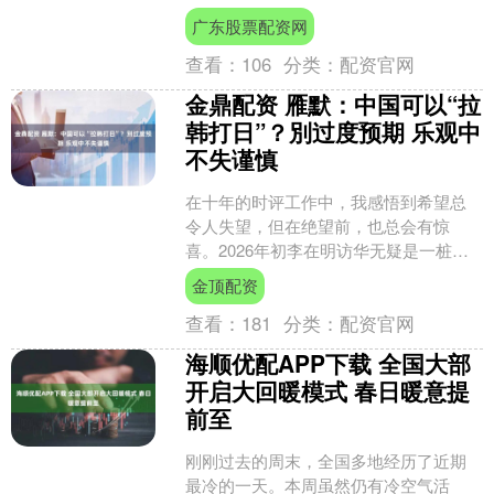
事，但经验告诉我，过度兴奋反而可能
广东股票配资网
自伤。就像郑丽文当选国....
查看：
106
分类：
配资官网
金鼎配资 雁默：中国可以“拉
韩打日”？別过度预期 乐观中
不失谨慎
在十年的时评工作中，我感悟到希望总
令人失望，但在绝望前，也总会有惊
喜。2026年初李在明访华无疑是一桩喜
事，但经验告诉我，过度兴奋反而可能
金顶配资
自伤。就像郑丽文当选国....
查看：
181
分类：
配资官网
海顺优配APP下载 全国大部
开启大回暖模式 春日暖意提
前至
刚刚过去的周末，全国多地经历了近期
最冷的一天。本周虽然仍有冷空气活