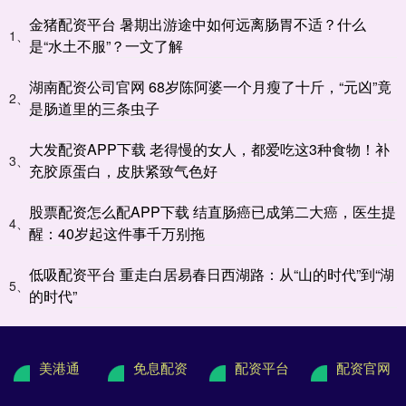
金猪配资平台 暑期出游途中如何远离肠胃不适？什么
1、
是“水土不服”？一文了解
湖南配资公司官网 68岁陈阿婆一个月瘦了十斤，“元凶”竟
2、
是肠道里的三条虫子
大发配资APP下载 老得慢的女人，都爱吃这3种食物！补
3、
充胶原蛋白，皮肤紧致气色好
股票配资怎么配APP下载 结直肠癌已成第二大癌，医生提
4、
醒：40岁起这件事千万别拖
低吸配资平台 重走白居易春日西湖路：从“山的时代”到“湖
5、
的时代”
美港通
免息配资
配资平台
配资官网