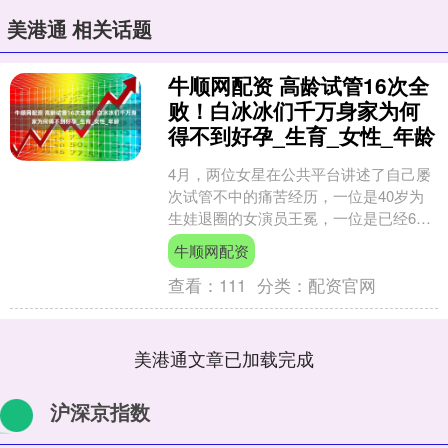
美港通 相关话题
牛顺网配资 高龄试管16次全
败！白冰冰们千万身家为何
得不到好孕_生育_女性_年龄
4月，两位女星在公共平台讲述了自己屡
次试管不中的痛苦经历，一位是40岁为
生娃退圈的女演员王冕，一位是已经69
岁的艺人白冰冰。 王冕在38岁时突然宣
牛顺网配资
布暂退影视圈，....
查看：
111
分类：
配资官网
美港通文章已加载完成
沪深京指数