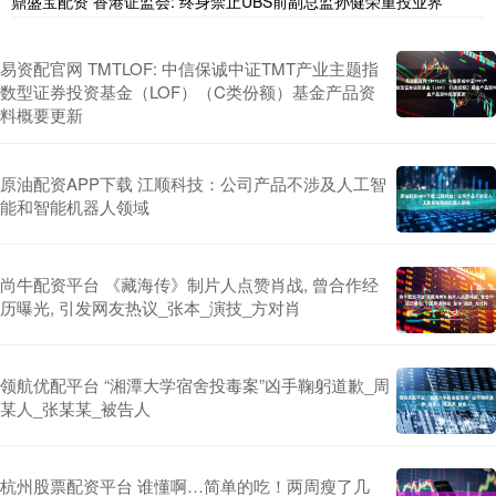
鼎盛宝配资 香港证监会: 终身禁止UBS前副总监孙健荣重投业界
易资配官网 TMTLOF: 中信保诚中证TMT产业主题指
数型证券投资基金（LOF）（C类份额）基金产品资
料概要更新
原油配资APP下载 江顺科技：公司产品不涉及人工智
能和智能机器人领域
尚牛配资平台 《藏海传》制片人点赞肖战, 曾合作经
历曝光, 引发网友热议_张本_演技_方对肖
领航优配平台 “湘潭大学宿舍投毒案”凶手鞠躬道歉_周
某人_张某某_被告人
杭州股票配资平台 谁懂啊…简单的吃！两周瘦了几