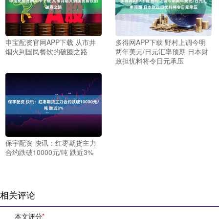
申宝配资官网APP下载 从市井
多得网APP下载 野村上调今明
烟火到国民餐饮的破圈之路
两年美元/日元汇率预期 日本财
政担忧料将令日元承压
保宇配资 快讯：红枣期货主力
合约跌破10000元/吨 跌近3%
相关评论
本文评分
*