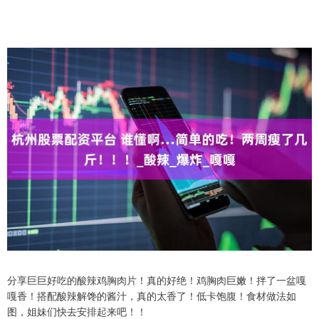
分享巨巨好吃的酸辣鸡胸肉片！真的好绝！鸡胸肉巨嫩！拌了一盆嘎
嘎香！搭配酸辣解馋的酱汁，真的太香了！低卡饱腹！食材做法如
图，姐妹们快去安排起来吧！！