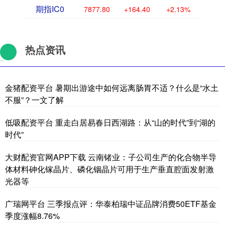
期指IC0
7877.80
+164.40
+2.13%
热点资讯
金猪配资平台 暑期出游途中如何远离肠胃不适？什么是“水土
不服”？一文了解
低吸配资平台 重走白居易春日西湖路：从“山的时代”到“湖的
时代”
大财配资官网APP下载 云南锗业：子公司生产的化合物半导
体材料砷化镓晶片、磷化铟晶片可用于生产垂直腔面发射激
光器等
广瑞网平台 三季报点评：华泰柏瑞中证品牌消费50ETF基金
季度涨幅8.76%