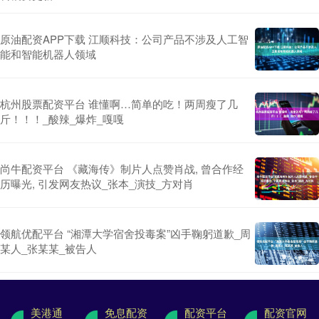
原油配资APP下载 江顺科技：公司产品不涉及人工智
能和智能机器人领域
杭州股票配资平台 谁懂啊…简单的吃！两周瘦了几
斤！！！_酸辣_爆炸_嘎嘎
尚牛配资平台 《藏海传》制片人点赞肖战, 曾合作经
历曝光, 引发网友热议_张本_演技_方对肖
领航优配平台 “湘潭大学宿舍投毒案”凶手鞠躬道歉_周
某人_张某某_被告人
美港通
免息配资
配资平台
配资官网