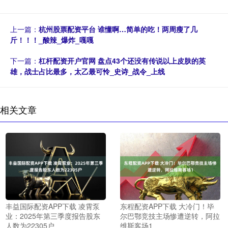
上一篇：
杭州股票配资平台 谁懂啊…简单的吃！两周瘦了几
斤！！！_酸辣_爆炸_嘎嘎
下一篇：
杠杆配资开户官网 盘点43个还没有传说以上皮肤的英
雄，战士占比最多，太乙最可怜_史诗_战令_上线
相关文章
丰益国际配资APP下载 凌霄泵
东程配资APP下载 大冷门！毕
业：2025年第三季度报告股东
尔巴鄂竞技主场惨遭逆转，阿拉
人数为22305户
维斯客场1