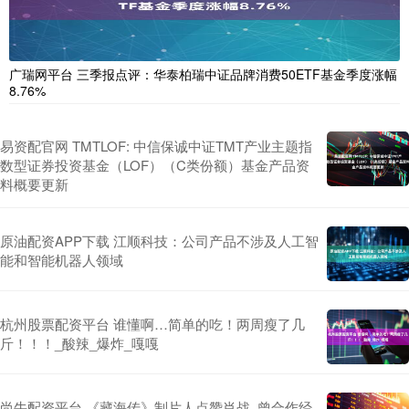
广瑞网平台 三季报点评：华泰柏瑞中证品牌消费50ETF基金季度涨幅
8.76%
易资配官网 TMTLOF: 中信保诚中证TMT产业主题指
数型证券投资基金（LOF）（C类份额）基金产品资
料概要更新
原油配资APP下载 江顺科技：公司产品不涉及人工智
能和智能机器人领域
杭州股票配资平台 谁懂啊…简单的吃！两周瘦了几
斤！！！_酸辣_爆炸_嘎嘎
尚牛配资平台 《藏海传》制片人点赞肖战, 曾合作经