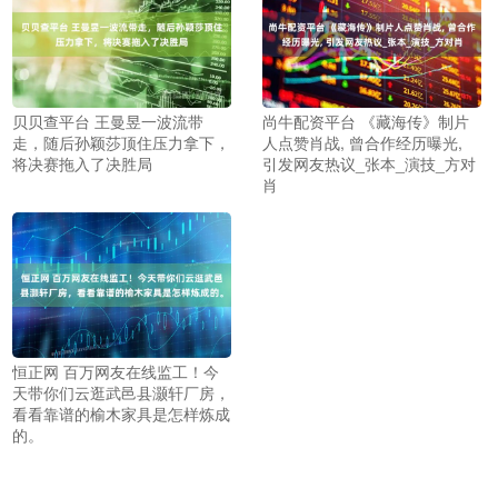
贝贝查平台 王曼昱一波流带
尚牛配资平台 《藏海传》制片
走，随后孙颖莎顶住压力拿下，
人点赞肖战, 曾合作经历曝光,
将决赛拖入了决胜局
引发网友热议_张本_演技_方对
肖
恒正网 百万网友在线监工！今
天带你们云逛武邑县灏轩厂房，
看看靠谱的榆木家具是怎样炼成
的。