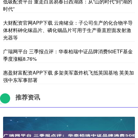
低吸配资平台 重走白居易春日西湖路：从“山的时代”到“湖的
时代”
大财配资官网APP下载 云南锗业：子公司生产的化合物半导
体材料砷化镓晶片、磷化铟晶片可用于生产垂直腔面发射激
光器等
广瑞网平台 三季报点评：华泰柏瑞中证品牌消费50ETF基金
季度涨幅8.76%
惠盈财富配资APP下载 多架美军轰炸机飞抵英国基地 英美加
强中东军事部署
推荐资讯