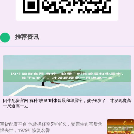
推荐资讯
闪牛配资官网 有种“较量”叫张碧晨和华晨宇，孩子6岁了，才发现魔高
一尺道高一丈
宝贷配资平台 他曾担任空5军军长，受康生迫害后含
恨去世，1979年恢复名誉