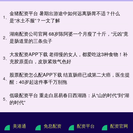
金猪配资平台 暑期出游途中如何远离肠胃不适？什么
1、
是“水土不服”？一文了解
湖南配资公司官网 68岁陈阿婆一个月瘦了十斤，“元凶”竟
2、
是肠道里的三条虫子
大发配资APP下载 老得慢的女人，都爱吃这3种食物！补
3、
充胶原蛋白，皮肤紧致气色好
股票配资怎么配APP下载 结直肠癌已成第二大癌，医生提
4、
醒：40岁起这件事千万别拖
低吸配资平台 重走白居易春日西湖路：从“山的时代”到“湖
5、
的时代”
美港通
免息配资
配资平台
配资官网