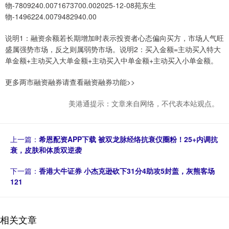
物-7809240.0071673700.002025-12-08苑东生
物-1496224.0079482940.00
说明1：融资余额若长期增加时表示投资者心态偏向买方，市场人气旺
盛属强势市场，反之则属弱势市场。说明2：买入金额=主动买入特大
单金额+主动买入大单金额+主动买入中单金额+主动买入小单金额。
更多两市融资融券请查看融资融券功能>>
美港通提示：文章来自网络，不代表本站观点。
上一篇：
希恩配资APP下载 被双龙脉经络抗衰仪圈粉！25+内调抗
衰，皮肤和体质双逆袭
下一篇：
香港大牛证券 小杰克逊砍下31分4助攻5封盖，灰熊客场
121
相关文章