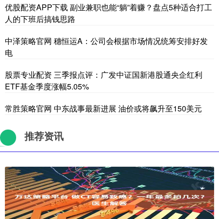
优股配资APP下载 副业兼职也能“躺”着赚？盘点5种适合打工
人的下班后搞钱思路
中泽策略官网 穗恒运A：公司会根据市场情况统筹安排好发
电
股票专业配资 三季报点评：广发中证国新港股通央企红利
ETF基金季度涨幅5.05%
常胜策略官网 中东战事最新进展 油价或将飙升至150美元
推荐资讯