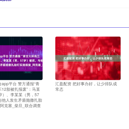
app平台 警方通报“青
汇盈配资 把好事办好，让少排队成
12胎被扎报废”：马某
常态
岁）、李某某（男，57
与他人发生矛盾抛撒扎胎
阿克塞_柴旦_联合调查