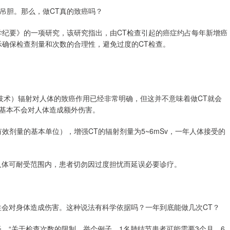
心吊胆。那么，做CT真的致癌吗？
科学纪要》的一项研究，该研究指出，由CT检查引起的癌症约占每年新增癌
示确保检查剂量和次数的合理性，避免过度的CT检查。
技术）辐射对人体的致癌作用已经非常明确，但这并不意味着做CT就会
基本不会对人体造成额外伤害。
射有效剂量的基本单位），增强CT的辐射剂量为5~6mSv，一年人体接受的
人体可耐受范围内，患者切勿因过度担忧而延误必要诊疗。
往会对身体造成伤害。这种说法有科学依据吗？一年到底能做几次CT？
，“关于检查次数的限制，举个例子，1名肺结节患者可能需要3个月、6