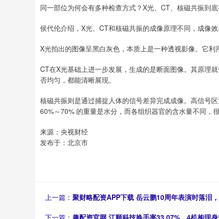
同一部位为何会有多种检查方式？X光、CT、核磁共振到
侯代伦介绍，X光、CT和核磁共振的成像原理不同，成像
X光拍出的图像呈黑白灰色，本质上是一种透视影像。它利
CT在X光基础上进一步发展，生成的是断面图像。其原理
否均匀，都能清晰展现。
核磁共振则是通过捕捉人体的信号差异完成成像。高信号区
60%～70% 的重量是水分，而各组织器官的含水量不同
来源：央视财经
发布于：北京市
上一篇：
聚财略配资APP下载 岳云鹏10周年表演时落
下一篇：
趣配资官网 江顺科技换手率33.07%，4机构现