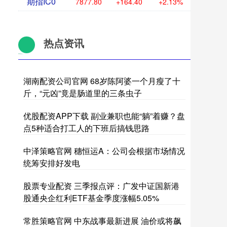
期指IC0
7877.80
+164.40
+2.13%
热点资讯
湖南配资公司官网 68岁陈阿婆一个月瘦了十
斤，“元凶”竟是肠道里的三条虫子
优股配资APP下载 副业兼职也能“躺”着赚？盘
点5种适合打工人的下班后搞钱思路
中泽策略官网 穗恒运A：公司会根据市场情况
统筹安排好发电
股票专业配资 三季报点评：广发中证国新港
股通央企红利ETF基金季度涨幅5.05%
常胜策略官网 中东战事最新进展 油价或将飙