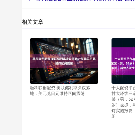
相关文章
融科联创配资 美联储利率决议落
十大配资平台
地，美元兑日元维持区间震荡
甘大环线三车
某（男，52
岁）被抓，
钉实施报复_
组