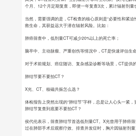
个月、12个月定期复查，即便一年复查3次，累计辐射剂量
当然，需要强调的是，CT检查的核心原则是“必要性和紧迫
救生命，其获益远大于潜在辐射风险。比如：
肺癌筛查中，低剂量CT可减少20%以上的死亡率；
脑卒中、主动脉瘤、严重创伤等情况中，CT是快速评估生
对于术前规划、癌症随访、复杂感染诊断等场景，CT提供
肺结节要不要拍CT？
X光、CT、核磁共振怎么选？
体检报告上突然出现的“肺结节”字样，总是让人心头一紧，
肺结节复查到底要不要拍CT？
侯代伦表示，筛查肺结节首选低剂量CT。X光曾用于肺癌
过在肺部手术后观察疗效、排查并发症时，胸片因辐射剂量