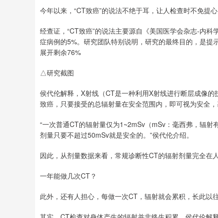
今年以来，“CT致癌”的说法不绝于耳，让人检查时不免提
经查证，“CT致癌”的说法主要源自《美国医学会杂志-内
症病例的5%。研究团队特别说明，研究的最终目的，是提
展开剩余76%
△研究截图
侯代伦解释，X射线（CT是一种利用X射线进行断层成像的
致癌，只要接受的总辐射量在安全范围内，即可视为安全，
“一次普通CT的辐射量仅为1~2mSv（mSv：毫西弗，辐
剂量只要不超过50mSv就是安全的。”侯代伦介绍。
因此，从剂量数据来看，常规诊断性CT的辐射剂量完全在
一年能做几次CT？
此外，还有人担心，每做一次CT，辐射就会累积，长此以
其实，CT检查对身体产生的辐射并非终生积累。侯代伦解释