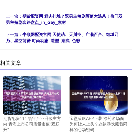
上一篇：
期货配资网 鲜肉扎堆？双男主短剧颜值大逃杀！热门双
男主短剧套路盘点_in_Gay_素材
下一篇：
牛顺网配资官网 天使萌、天川空、广濑百合、结城乃
乃、星空萌爱 时尚动态_造型_潮流_色彩
相关文章
期货配资114 筑牢产业升级主方
宝盈策略APP下载 涂药名场面
向 青海上市公司质量市值“双跃
为何让人上头？这款游戏藏着同
升”
样的心动密码