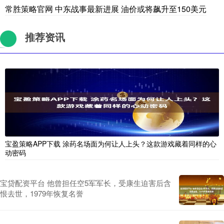
常胜策略官网 中东战事最新进展 油价或将飙升至150美元
推荐资讯
宝盈策略APP下载 涂药名场面为何让人上头？这款游戏藏着同样的心
动密码
宝贷配资平台 他曾担任空5军军长，受康生迫害后含
恨去世，1979年恢复名誉