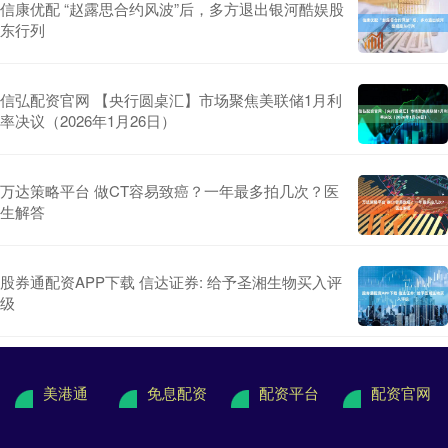
信康优配 “赵露思合约风波”后，多方退出银河酷娱股
东行列
信弘配资官网 【央行圆桌汇】市场聚焦美联储1月利
率决议（2026年1月26日）
万达策略平台 做CT容易致癌？一年最多拍几次？医
生解答
股券通配资APP下载 信达证券: 给予圣湘生物买入评
级
美港通
免息配资
配资平台
配资官网