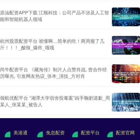
原油配资APP下载 江顺科技：公司产品不涉及人工智
能和智能机器人领域
杭州股票配资平台 谁懂啊…简单的吃！两周瘦了几
斤！！！_酸辣_爆炸_嘎嘎
尚牛配资平台 《藏海传》制片人点赞肖战, 曾合作经
历曝光, 引发网友热议_张本_演技_方对肖
领航优配平台 “湘潭大学宿舍投毒案”凶手鞠躬道歉_周
某人_张某某_被告人
美港通
免息配资
配资平台
配资官网