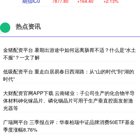
期指IC0
7877.80
+164.40
+2.13%
热点资讯
金猪配资平台 暑期出游途中如何远离肠胃不适？什么是“水土
不服”？一文了解
低吸配资平台 重走白居易春日西湖路：从“山的时代”到“湖的
时代”
大财配资官网APP下载 云南锗业：子公司生产的化合物半导
体材料砷化镓晶片、磷化铟晶片可用于生产垂直腔面发射激
光器等
广瑞网平台 三季报点评：华泰柏瑞中证品牌消费50ETF基金
季度涨幅8.76%