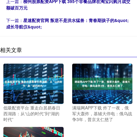
上一篇：
柳州股票配资APP下载 395个非餐品牌在淘宝闪购月成交
额破百万元
下一篇：
星速配资官网 叛逆不是洪水猛兽：青春期孩子的&quot;
成长导航仪&quot;
相关文章
低吸配资平台 重走白居易春日
满瑞网APP下载 炸了一夜，俄
西湖路：从“山的时代”到“湖的
军大轰炸，基辅大停电：俄乌战
时代”
争3年，普京太仁慈了