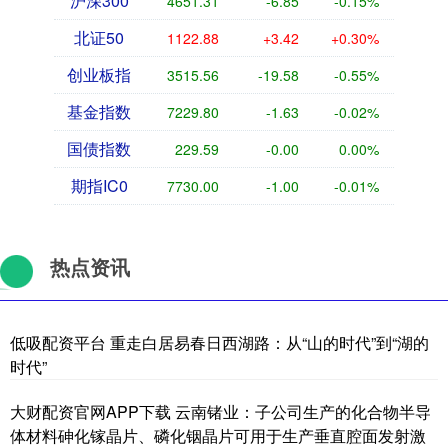
沪深300
4651.31
-6.85
-0.15%
北证50
1122.88
+3.42
+0.30%
创业板指
3515.56
-19.58
-0.55%
基金指数
7229.80
-1.63
-0.02%
国债指数
229.59
-0.00
0.00%
期指IC0
7730.00
-1.00
-0.01%
热点资讯
低吸配资平台 重走白居易春日西湖路：从“山的时代”到“湖的
时代”
大财配资官网APP下载 云南锗业：子公司生产的化合物半导
体材料砷化镓晶片、磷化铟晶片可用于生产垂直腔面发射激