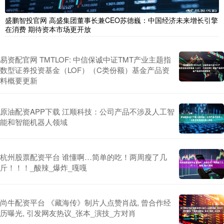
盛鹏智投官网 高盛集团董事长兼CEO苏德巍：中国经济未来增长引擎
在消费 期待资本市场更开放
易资配官网 TMTLOF: 中信保诚中证TMT产业主题指
数型证券投资基金（LOF）（C类份额）基金产品资
料概要更新
原油配资APP下载 江顺科技：公司产品不涉及人工智
能和智能机器人领域
杭州股票配资平台 谁懂啊…简单的吃！两周瘦了几
斤！！！_酸辣_爆炸_嘎嘎
尚牛配资平台 《藏海传》制片人点赞肖战, 曾合作经
历曝光, 引发网友热议_张本_演技_方对肖