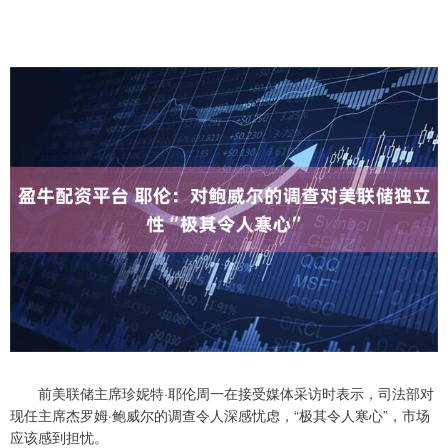
前美联储主席珍妮特·耶伦周一在接受媒体采访时表示，司法部对
现任主席杰罗姆·鲍威尔的调查令人深感忧虑，“极其令人寒心”，市场
应该感到担忧。