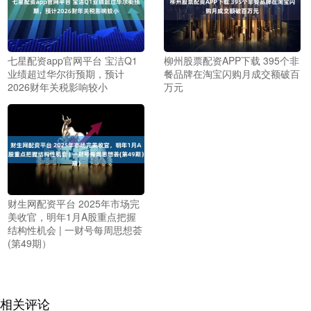
七星配资app官网平台 宝洁Q1
柳州股票配资APP下载 395个非
业绩超过华尔街预期，预计
餐品牌在淘宝闪购月成交额破百
2026财年关税影响较小
万元
财生网配资平台 2025年市场完
美收官，明年1月A股重点把握
结构性机会 | 一财号每周思想荟
(第49期）
相关评论