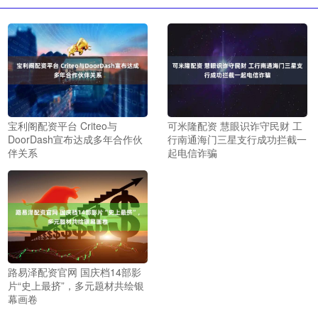
宝利阁配资平台 Criteo与
可米隆配资 慧眼识诈守民财 工
DoorDash宣布达成多年合作伙
行南通海门三星支行成功拦截一
伴关系
起电信诈骗
路易泽配资官网 国庆档14部影
片“史上最挤”，多元题材共绘银
幕画卷