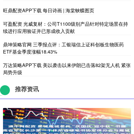
旺鼎配资APP下载 每日诗画 | 海棠蛱蝶图页
可盈配资 光威复材：公司T1100级别产品针对特定场景在持
续进行应用验证并已形成收入贡献
鼎坤策略官网 三季报点评：工银瑞信上证科创板生物医药
ETF基金季度涨幅18.43%
万达策略APP下载 美以袭击以来伊朗已击落82架无人机 紧张
局势升级
推荐资讯