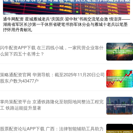
通牛网配资 星城雁城老兵“庆国庆·迎中秋”书画交流笔会激 情澎湃——
湖南省军区长沙第一干休所省硬笔书协军休分会与雁城十老兵以笔墨
抒怀用丹青献礼
闪牛配资APP下载 在三四线小城，一家民营企业靠什
么留下四五十名博士？
策略通配资官网 华测导航：截至2025年11月20日公司
股东户数为43477户
掌尚策配资平台 京通铁路隆化至朝阳地间整治工程完
工 铁路运能提升显著
股票配资论坛APP下载 广西：法律智能辅助工具助力