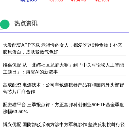
热点资讯
大发配资APP下载 老得慢的女人，都爱吃这3种食物！补充
胶原蛋白，皮肤紧致气色好
维嘉优配 从「北纬社区龙虾大赛」到「中关村论坛人工智能
主题日」：海淀AI的新叙事
富成配资 电连技术：公司车载连接器产品有和国内外头部智
驾芯片厂商合作
配资猫平台 三季报点评：方正富邦科创创业50ETF基金季度
涨幅63.50%
博兴优配 国防部驳斥澳方涉中方军机炒作 坚决反制挑衅行径