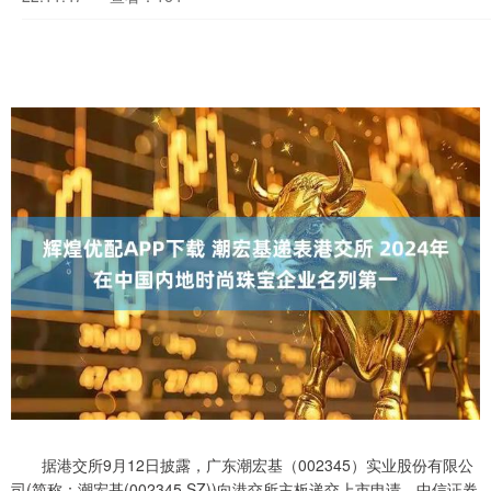
据港交所9月12日披露，广东潮宏基（002345）实业股份有限公
司(简称：潮宏基(002345.SZ))向港交所主板递交上市申请，中信证券