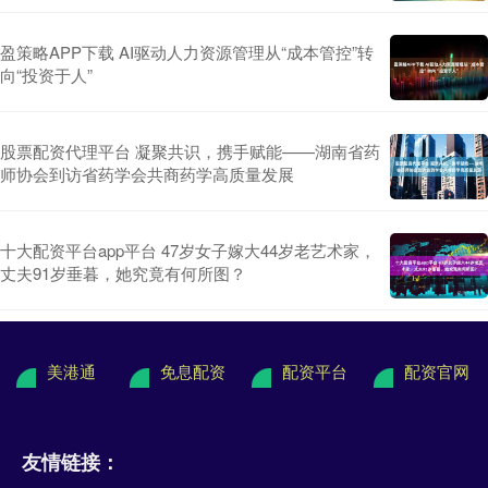
盈策略APP下载 AI驱动人力资源管理从“成本管控”转
向“投资于人”
股票配资代理平台 凝聚共识，携手赋能——湖南省药
师协会到访省药学会共商药学高质量发展
十大配资平台app平台 47岁女子嫁大44岁老艺术家，
丈夫91岁垂暮，她究竟有何所图？
美港通
免息配资
配资平台
配资官网
友情链接：