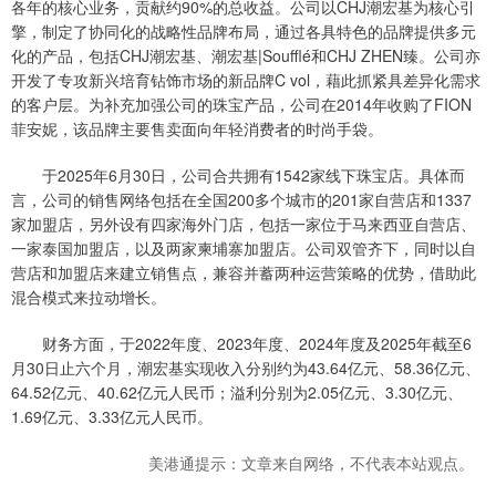
各年的核心业务，贡献约90%的总收益。公司以CHJ潮宏基为核心引
擎，制定了协同化的战略性品牌布局，通过各具特色的品牌提供多元
化的产品，包括CHJ潮宏基、潮宏基|Soufflé和CHJ ZHEN臻。公司亦
开发了专攻新兴培育钻饰市场的新品牌C vol，藉此抓紧具差异化需求
的客户层。为补充加强公司的珠宝产品，公司在2014年收购了FION
菲安妮，该品牌主要售卖面向年轻消费者的时尚手袋。
于2025年6月30日，公司合共拥有1542家线下珠宝店。具体而
言，公司的销售网络包括在全国200多个城市的201家自营店和1337
家加盟店，另外设有四家海外门店，包括一家位于马来西亚自营店、
一家泰国加盟店，以及两家柬埔寨加盟店。公司双管齐下，同时以自
营店和加盟店来建立销售点，兼容并蓄两种运营策略的优势，借助此
混合模式来拉动增长。
财务方面，于2022年度、2023年度、2024年度及2025年截至6
月30日止六个月，潮宏基实现收入分别约为43.64亿元、58.36亿元、
64.52亿元、40.62亿元人民币；溢利分别为2.05亿元、3.30亿元、
1.69亿元、3.33亿元人民币。
美港通提示：文章来自网络，不代表本站观点。