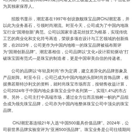
为其独家保荐人。
招股书显示，潮宏基在1997年创设旗舰珠宝品牌CHJ潮宏基，并
以此为业务基石，引领时尚潮流。时至今天，公司成为了中国内地珠
宝行业“国潮创新”典范。公司以国家非遗花丝技艺为根基，实现传统
工艺的商业化和文化符号再造，荣获多项在设计与工艺领域的创新殊
荣，在2023年，公司更作为中国内地唯一的珠宝品牌被福布斯评
为“国潮创新品牌”。潮宏基相信，公司品牌以“文化+设计双轮驱动”打
破珠宝固有范式—是珠宝的制造者，更是中国审美自信的传递者。
公司的品牌以“年轻及时尚”作为定调，建立差异化的品牌形象及
产品矩阵。时至今日，公司已成为中国内地的头部时尚首饰品牌，根
据弗若斯特沙利文的资料，就时尚珠宝市场而言，按销售收益计算，
公司2024年于中国内地众多珠宝企业中名列第一，实现1.4%的市占
率。另外，公司主打中高端市场，通过全方位而且独树一帜的产品组
合成为领先珠宝品牌，公司亦为中国内地整体珠宝公司中顶尖的珠宝
品牌。
CHJ潮宏基连续21年入选“中国500最具价值品牌”。2024年，公
司获世界品牌实验室评为“亚洲500强品牌”。珠宝业务是公司往绩期间