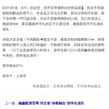
💴¥100/盒（4只）的定价，到手还带着刚出炉的温度🌡️，拎在手里都
能闻到酥皮的香气👃。外皮是正宗法式开酥，层次分明却不松散，咬
下去咔嚓一声💥超治愈，完全不是随便糊弄的口感。自己吃或送人，
都超有feel，要买魔都伴手礼的宝子们看过来，魔都新晋伴手礼就此
诞生。
内馅才是灵魂！牛肉颗粒🥩紧实不柴，裹着浓郁的咖喱酱汁🍛，鲜香
味刚好戳中上海人的口味偏好，不齁咸不抢味，回味还有淡淡的香料
香。一口下去直接梦回小时候👧，放学在校门口小卖部🏪抢着买咖喱
牛肉包，情怀值拉满💯！
展开剩余67%
发布于：上海市
美港通提示：文章来自网络，不代表本站观点。
上一篇：
融鑫配资官网 河北省“体教融合”助学生成长