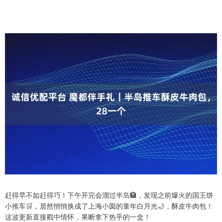
赶得早不如赶得巧！下午开完会溜过半岛🏨，发现之前爆火的国王饼
小推车🛒，居然悄悄换成了上海小囡的童年白月光🌙，酥皮牛肉包！
这波更新直接戳中情怀，果断拿下热乎的一盒！