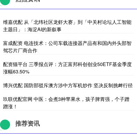
维嘉优配 从「北纬社区龙虾大赛」到「中关村论坛人工智能
主题日」：海淀AI的新叙事
富成配资 电连技术：公司车载连接器产品有和国内外头部智
驾芯片厂商合作
配资猫平台 三季报点评：方正富邦科创创业50ETF基金季度
涨幅63.50%
博兴优配 国防部驳斥澳方涉中方军机炒作 坚决反制挑衅行径
玖联优配官网 中医：会煮3种苹果水，孩子脾胃强，个子蹭
蹭涨！
推荐资讯