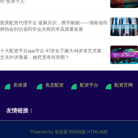
向“投资于人”
股票配资代理平台 凝聚共识，携手赋能——湖南省药
师协会到访省药学会共商药学高质量发展
十大配资平台app平台 47岁女子嫁大44岁老艺术家，
丈夫91岁垂暮，她究竟有何所图？
美港通
免息配资
配资平台
配资官网
友情链接：
Powered by
美港通
RSS地图
HTML地图