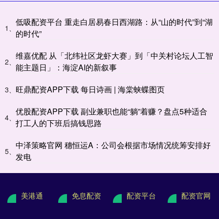
低吸配资平台 重走白居易春日西湖路：从“山的时代”到“湖
1、
的时代”
维嘉优配 从「北纬社区龙虾大赛」到「中关村论坛人工智
2、
能主题日」：海淀AI的新叙事
旺鼎配资APP下载 每日诗画 | 海棠蛱蝶图页
3、
优股配资APP下载 副业兼职也能“躺”着赚？盘点5种适合
4、
打工人的下班后搞钱思路
中泽策略官网 穗恒运A：公司会根据市场情况统筹安排好
5、
发电
美港通
免息配资
配资平台
配资官网