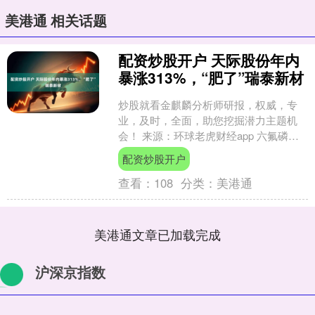
美港通 相关话题
配资炒股开户 天际股份年内
暴涨313%，“肥了”瑞泰新材
炒股就看金麒麟分析师研报，权威，专
业，及时，全面，助您挖掘潜力主题机
会！ 来源：环球老虎财经app 六氟磷酸
锂价格涨个不停，天际股份股价也创出
配资炒股开户
新高。截至11月7....
查看：
108
分类：
美港通
美港通文章已加载完成
沪深京指数