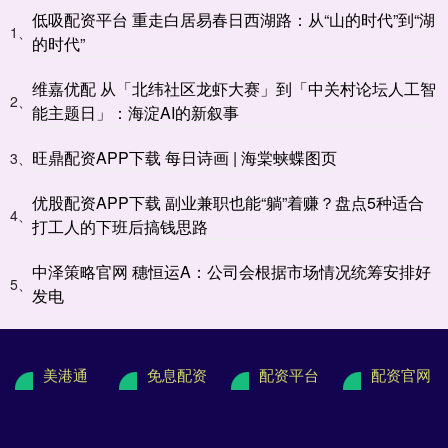
低吸配资平台 重走白居易春日西湖路：从“山的时代”到“湖
1、
的时代”
维嘉优配 从「北纬社区龙虾大赛」到「中关村论坛人工智
2、
能主题日」：海淀AI的新叙事
旺鼎配资APP下载 每日诗画 | 海棠蛱蝶图页
3、
优股配资APP下载 副业兼职也能“躺”着赚？盘点5种适合
4、
打工人的下班后搞钱思路
中泽策略官网 穗恒运A：公司会根据市场情况统筹安排好
5、
发电
美港通
免息配资
配资平台
配资官网