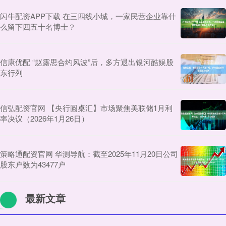
闪牛配资APP下载 在三四线小城，一家民营企业靠什
么留下四五十名博士？
信康优配 “赵露思合约风波”后，多方退出银河酷娱股
东行列
信弘配资官网 【央行圆桌汇】市场聚焦美联储1月利
率决议（2026年1月26日）
策略通配资官网 华测导航：截至2025年11月20日公司
股东户数为43477户
最新文章