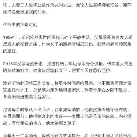
物，夫妻二人更将公益作为共同志业。无论人生巅峰抑或低谷，宛萍
始终是他最坚实的后盾。
生命中的至暗时刻
1999年，弟弟猝然离世的噩耗击碎了平静生活。父母承受着白发人送
黑发人的彻骨之痛，作为长子的濮存昕强忍悲伤，毅然担起照顾双亲
的重任。
2016年父亲溘然长逝，接连打击让年迈母亲身心俱损。传闻老人罹患
阿尔兹海默症，健康状况急转直下，需要全天候悉心照护。
濮存昕为此调整工作节奏，将更多时间留给母亲。他不愿将照顾之责
完全托付护工，总是亲力亲为地喂饭擦洗，伴着母亲在夕阳下散步，
拿着旧相册重温往昔岁月。
尽管母亲时常认不出儿子，往事如烟消散，他依然执着地守候在侧。
在母亲面前，他拒绝衰老的表征——表面上他是母亲的依靠，内心深
处，有母亲在的地方，他永远都是孩子。
今年七十二岁的他，依然活跃在艺术舞台。在《纪念中国人民抗日战