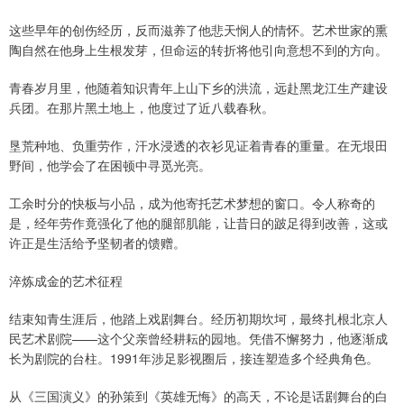
这些早年的创伤经历，反而滋养了他悲天悯人的情怀。艺术世家的熏
陶自然在他身上生根发芽，但命运的转折将他引向意想不到的方向。
青春岁月里，他随着知识青年上山下乡的洪流，远赴黑龙江生产建设
兵团。在那片黑土地上，他度过了近八载春秋。
垦荒种地、负重劳作，汗水浸透的衣衫见证着青春的重量。在无垠田
野间，他学会了在困顿中寻觅光亮。
工余时分的快板与小品，成为他寄托艺术梦想的窗口。令人称奇的
是，经年劳作竟强化了他的腿部肌能，让昔日的跛足得到改善，这或
许正是生活给予坚韧者的馈赠。
淬炼成金的艺术征程
结束知青生涯后，他踏上戏剧舞台。经历初期坎坷，最终扎根北京人
民艺术剧院——这个父亲曾经耕耘的园地。凭借不懈努力，他逐渐成
长为剧院的台柱。1991年涉足影视圈后，接连塑造多个经典角色。
从《三国演义》的孙策到《英雄无悔》的高天，不论是话剧舞台的白