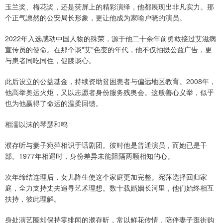
玉兰奖、梅花奖，还是荧屏上的精彩演绎，他都展现出非凡实力。那
个正气凛然的公安局长形象，更让他成为家喻户晓的演员。
2022年入选感动中国人物的殊荣，源于他二十余年前勇敢接过艾滋病
宣传员的使命。在那个谈"艾"色变的年代，他不仅拍摄公益广告，更
与患者同吃同住，促膝谈心。
此后设立的公益基金，持续资助贫困患者与偏远地区教育。2008年，
他高举奥运火炬，又以志愿者身份服务残奥会。这般善心义举，似乎
也为他赢得了命运的温柔回馈。
相濡以沫的琴瑟和鸣
濮存昕与妻子宛萍相识于话剧团。彼时他是普通演员，而她已是干
部。1977年相遇时，身份差异未能阻隔两颗相知的心。
次年缔结连理后，女儿降生使这个家庭更加完整。宛萍选择回归家
庭，全力支持丈夫追寻艺术理想。数十载婚姻长河里，他们始终相互
扶持，彼此理解。
身处演艺圈却保持零绯闻的濮存昕，常以鲜花传情，陪伴妻子逛街购