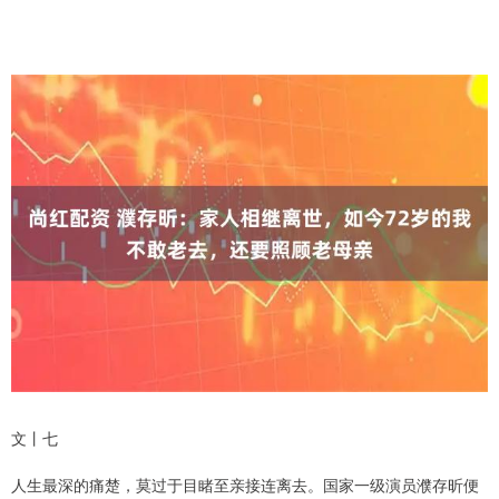
文丨七
人生最深的痛楚，莫过于目睹至亲接连离去。国家一级演员濮存昕便