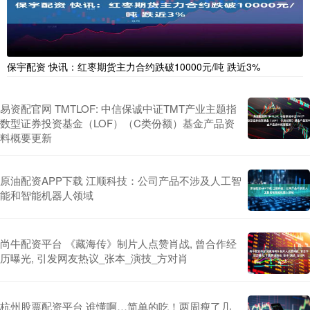
保宇配资 快讯：红枣期货主力合约跌破10000元/吨 跌近3%
易资配官网 TMTLOF: 中信保诚中证TMT产业主题指
数型证券投资基金（LOF）（C类份额）基金产品资
料概要更新
原油配资APP下载 江顺科技：公司产品不涉及人工智
能和智能机器人领域
尚牛配资平台 《藏海传》制片人点赞肖战, 曾合作经
历曝光, 引发网友热议_张本_演技_方对肖
杭州股票配资平台 谁懂啊…简单的吃！两周瘦了几