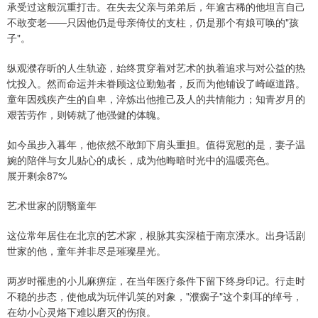
承受过这般沉重打击。在失去父亲与弟弟后，年逾古稀的他坦言自己
不敢变老——只因他仍是母亲倚仗的支柱，仍是那个有娘可唤的"孩
子"。
纵观濮存昕的人生轨迹，始终贯穿着对艺术的执着追求与对公益的热
忱投入。然而命运并未眷顾这位勤勉者，反而为他铺设了崎岖道路。
童年因残疾产生的自卑，淬炼出他推己及人的共情能力；知青岁月的
艰苦劳作，则铸就了他强健的体魄。
如今虽步入暮年，他依然不敢卸下肩头重担。值得宽慰的是，妻子温
婉的陪伴与女儿贴心的成长，成为他晦暗时光中的温暖亮色。
展开剩余87%
艺术世家的阴翳童年
这位常年居住在北京的艺术家，根脉其实深植于南京溧水。出身话剧
世家的他，童年并非尽是璀璨星光。
两岁时罹患的小儿麻痹症，在当年医疗条件下留下终身印记。行走时
不稳的步态，使他成为玩伴讥笑的对象，"濮瘸子"这个刺耳的绰号，
在幼小心灵烙下难以磨灭的伤痕。