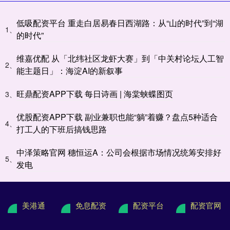
低吸配资平台 重走白居易春日西湖路：从“山的时代”到“湖
1、
的时代”
维嘉优配 从「北纬社区龙虾大赛」到「中关村论坛人工智
2、
能主题日」：海淀AI的新叙事
旺鼎配资APP下载 每日诗画 | 海棠蛱蝶图页
3、
优股配资APP下载 副业兼职也能“躺”着赚？盘点5种适合
4、
打工人的下班后搞钱思路
中泽策略官网 穗恒运A：公司会根据市场情况统筹安排好
5、
发电
美港通
免息配资
配资平台
配资官网