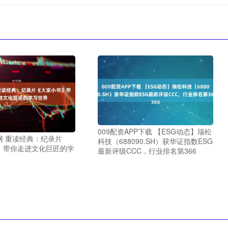
009配资APP下载 【ESG动态】瑞松
网 重读经典：纪录片
科技（688090.SH）获华证指数ESG
》带你走进文化巨匠的学
最新评级CCC，行业排名第366