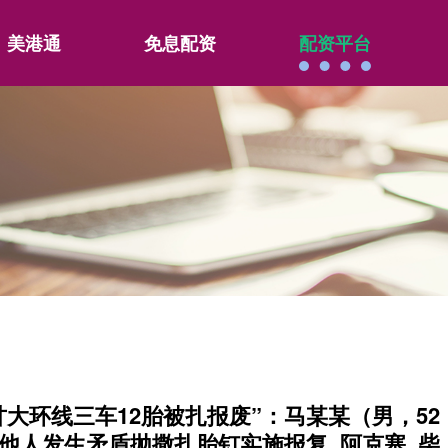
美港通
免息配资
配资平台
甘大环线三车12胎被扎报废”：马某某（男，52
与他人发生矛盾抛撒扎胎钉实施报复_阿克塞_柴