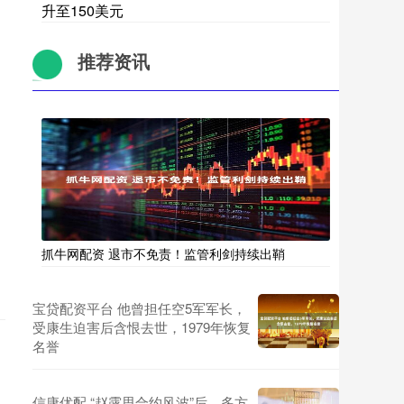
升至150美元
推荐资讯
抓牛网配资 退市不免责！监管利剑持续出鞘
宝贷配资平台 他曾担任空5军军长，
受康生迫害后含恨去世，1979年恢复
名誉
信康优配 “赵露思合约风波”后，多方