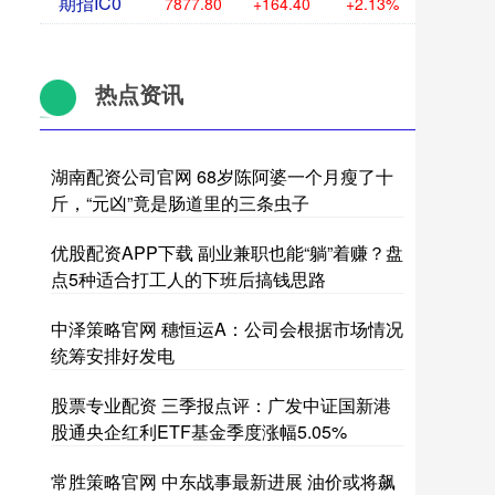
期指IC0
7877.80
+164.40
+2.13%
热点资讯
湖南配资公司官网 68岁陈阿婆一个月瘦了十
斤，“元凶”竟是肠道里的三条虫子
优股配资APP下载 副业兼职也能“躺”着赚？盘
点5种适合打工人的下班后搞钱思路
中泽策略官网 穗恒运A：公司会根据市场情况
统筹安排好发电
股票专业配资 三季报点评：广发中证国新港
股通央企红利ETF基金季度涨幅5.05%
常胜策略官网 中东战事最新进展 油价或将飙