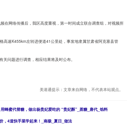
”短视频在网络传播后，我区高度重视，第一时间成立联合调查组，对视频所
格高速K455km左转进便道41公里处，事发地隶属甘肃省阿克塞县管
有关问题进行调查，相应结果将及时公布。
美港通提示：文章来自网络，不代表本站观点。
：用蜂蜜代替糖，做出杨贵妃爱吃的 “贵妃酥”_蔗糖_唐代_馅料
价，4道快手菜学起来！_南极_夏日_做法