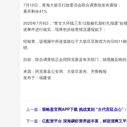
7月10日，青海大柴旦行政委员会联合调查组发布通报：
展开剩余41%
2025年7月9日，“青甘大环线三车12胎被扎胎钉扎报废
述事件进行核实，现将初步核查情况通报如下：
经核查，该视频中所述道路位于大柴旦至敦煌方向G3011柳
辖。
目前，联合调查组正会同阿克塞县有关部门，就视频反映的
来源：阿克塞县公安局、大柴旦发布、齐鲁晚报
发布于：福建省
上一篇：
策略盈官网APP下载 挑战复刻 “古代宫廷点心”
下一篇：
亿配资平台 深海磷虾营养超丰富，鲜甜清爽又平