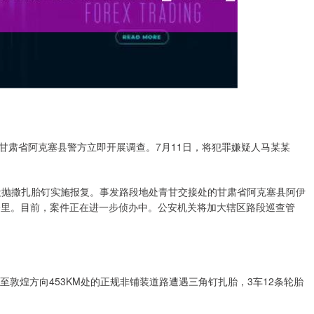
，甘肃省阿克塞县警方立即开展调查。7月11日，将犯罪嫌疑人马某某
段抛撒扎胎钉实施报复。事发路段地处青甘交接处的甘肃省阿克塞县阿伊
1公里。目前，案件正在进一步侦办中。公安机关将加大辖区路段巡查管
至敦煌方向453KM处的正规非铺装道路遭遇三角钉扎胎，3车12条轮胎