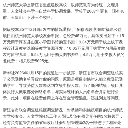
杭州师范大学是浙江省重点建设高校，以师范教育为传统，文理并
重，人文社会科学与自然科学协调发展。学校于2007年更名，现有仓
前、玉皇山、下沙三个校区。
据该校2025年12月6日发布的情况通报，“多彩送教淳滋味”福彩公益
项目由杭州师范大学校友会申报，总经费45万元。具体支出如下：15
万元用于淳安县山区小学图书馆购置书架；9.34万元用于线上线下课
程设计及教材选编等教学资源开发；10.05万元用于购置学习用品资助
农村留守儿童；5.54万元用于购买图书资料；4.5万元用于支教人员的
差旅费；相关税费5625元。
新华社2026年1月15日的报道进一步披露，浙江省市联合调查组核实
了公示受助名单弄虚作假的问题，原因是项目实施时未能全数登记受
助学生，导致受益人数未达到立项申报人数。为了顺利结项，项目具
体执行人截取部分网络名单，与实际统计的人员名单合并后进行公
示。此外，项目在经费使用上存在资金管理混乱、违规列支等问题。
浙江省市联合调查组根据调查情况，对承接和实施该项目的杭州师范
大学校友会、人文学院4名工作人员以及负有领导责任的3名校领导，
还有负有监管责任的省民政厅社会组织管理局2名干部进行了相应处