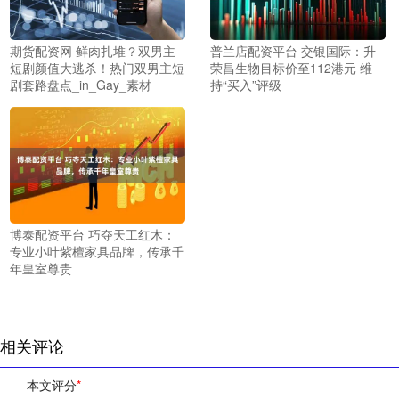
期货配资网 鲜肉扎堆？双男主
普兰店配资平台 交银国际：升
短剧颜值大逃杀！热门双男主短
荣昌生物目标价至112港元 维
剧套路盘点_in_Gay_素材
持“买入”评级
博泰配资平台 巧夺天工红木：
专业小叶紫檀家具品牌，传承千
年皇室尊贵
相关评论
本文评分
*