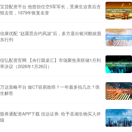
宝贷配资平台 他曾担任空5军军长，受康生迫害后含
恨去世，1979年恢复名誉
信康优配 “赵露思合约风波”后，多方退出银河酷娱股
东行列
信弘配资官网 【央行圆桌汇】市场聚焦美联储1月利
率决议（2026年1月26日）
万达策略平台 做CT容易致癌？一年最多拍几次？医
生解答
股券通配资APP下载 信达证券: 给予圣湘生物买入评
级