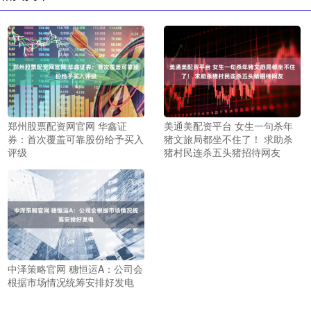
郑州股票配资网官网 华鑫证
美通美配资平台 女生一句杀年
券：首次覆盖可靠股份给予买入
猪文旅局都坐不住了！ 求助杀
评级
猪村民连杀五头猪招待网友
中泽策略官网 穗恒运A：公司会
根据市场情况统筹安排好发电