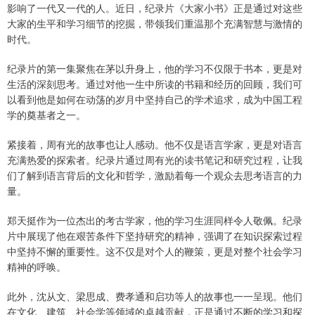
影响了一代又一代的人。近日，纪录片《大家小书》正是通过对这些
大家的生平和学习细节的挖掘，带领我们重温那个充满智慧与激情的
时代。
纪录片的第一集聚焦在茅以升身上，他的学习不仅限于书本，更是对
生活的深刻思考。通过对他一生中所读的书籍和经历的回顾，我们可
以看到他是如何在动荡的岁月中坚持自己的学术追求，成为中国工程
学的奠基者之一。
紧接着，周有光的故事也让人感动。他不仅是语言学家，更是对语言
充满热爱的探索者。纪录片通过周有光的读书笔记和研究过程，让我
们了解到语言背后的文化和哲学，激励着每一个观众去思考语言的力
量。
郑天挺作为一位杰出的考古学家，他的学习生涯同样令人敬佩。纪录
片中展现了他在艰苦条件下坚持研究的精神，强调了在知识探索过程
中坚持不懈的重要性。这不仅是对个人的鞭策，更是对整个社会学习
精神的呼唤。
此外，沈从文、梁思成、费孝通和启功等人的故事也一一呈现。他们
在文化、建筑、社会学等领域的卓越贡献，正是通过不断的学习和探