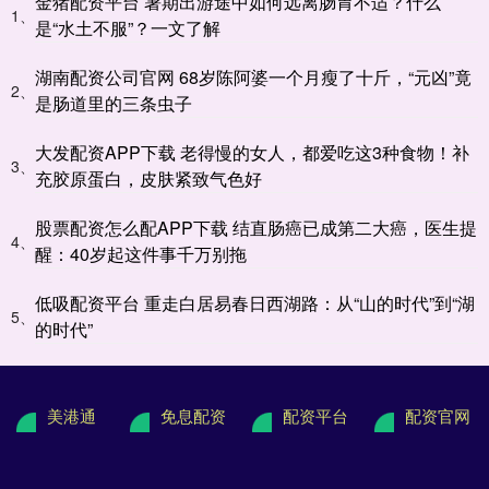
金猪配资平台 暑期出游途中如何远离肠胃不适？什么
1、
是“水土不服”？一文了解
湖南配资公司官网 68岁陈阿婆一个月瘦了十斤，“元凶”竟
2、
是肠道里的三条虫子
大发配资APP下载 老得慢的女人，都爱吃这3种食物！补
3、
充胶原蛋白，皮肤紧致气色好
股票配资怎么配APP下载 结直肠癌已成第二大癌，医生提
4、
醒：40岁起这件事千万别拖
低吸配资平台 重走白居易春日西湖路：从“山的时代”到“湖
5、
的时代”
美港通
免息配资
配资平台
配资官网