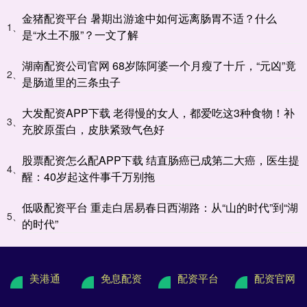
金猪配资平台 暑期出游途中如何远离肠胃不适？什么
1、
是“水土不服”？一文了解
湖南配资公司官网 68岁陈阿婆一个月瘦了十斤，“元凶”竟
2、
是肠道里的三条虫子
大发配资APP下载 老得慢的女人，都爱吃这3种食物！补
3、
充胶原蛋白，皮肤紧致气色好
股票配资怎么配APP下载 结直肠癌已成第二大癌，医生提
4、
醒：40岁起这件事千万别拖
低吸配资平台 重走白居易春日西湖路：从“山的时代”到“湖
5、
的时代”
美港通
免息配资
配资平台
配资官网