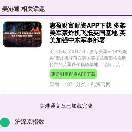
美港通 相关话题
惠盈财富配资APP下载 多架
美军轰炸机飞抵英国基地 英
美加强中东军事部署
3月6日晚至3月7日，多架美军B-1B“枪骑
兵”轰炸机降落在英国英格兰西部格洛斯
特郡的英军费尔福德基地。此前，英国
首相斯塔默已允许美军利用英国基地对
惠盈财富配资APP下载
伊朗导弹阵地....
查看：
137
分类：
配资官网
美港通文章已加载完成
沪深京指数